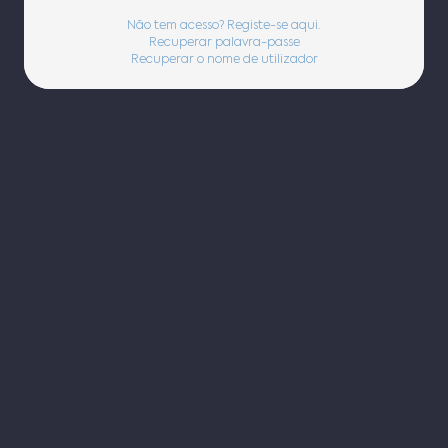
Não tem acesso? Registe-se aqui.
Recuperar palavra-passe
Recuperar o nome de utilizador